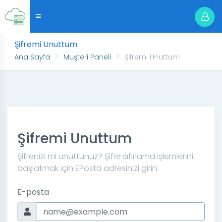
Şifremi Unuttum
Ana Sayfa
Müşteri Paneli
Şifremi Unuttum
Şifremi Unuttum
Şifrenizi mi unuttunuz? Şifre sıfırlama işlemlerini
başlatmak için EPosta adresinizi girin.
E-posta